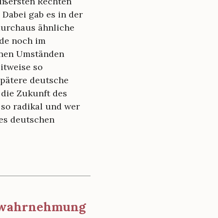
äußersten Rechten
 Dabei gab es in der
durchaus ähnliche
rde noch im
renen Umständen
itweise so
spätere deutsche
 die Zukunft des
so radikal und wer
des deutschen
stwahrnehmung