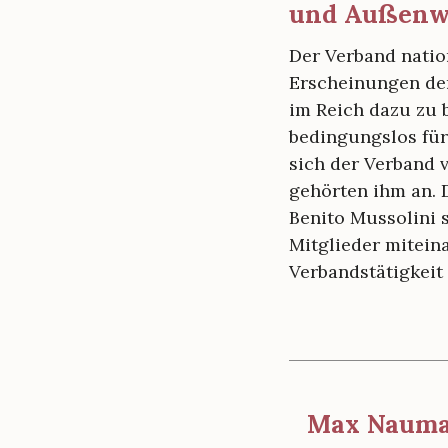
d
und Außenw
e
Der Verband natio
r
Erscheinungen der
A
im Reich dazu zu 
n
bedingungslos für
t
sich der Verband 
gehörten ihm an. 
i
Benito Mussolini 
k
Mitglieder mitein
e
Verbandstätigkei
“
Max Nauman