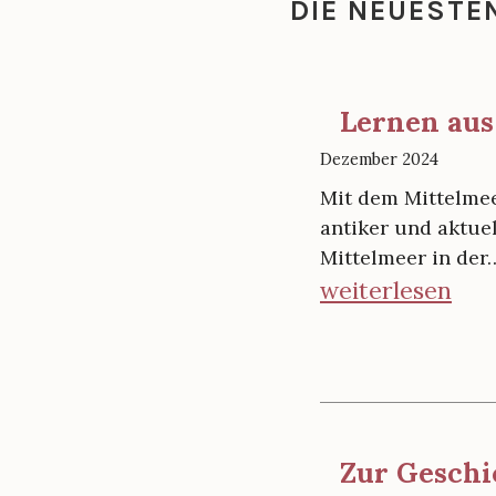
DIE NEUESTE
Lernen aus
Dezember 2024
Mit dem Mittelmeer
antiker und aktue
Mittelmeer in der
„
weiterlesen
L
e
r
n
e
Zur Geschi