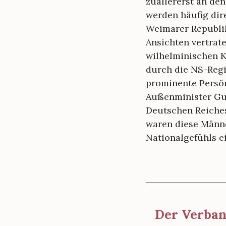
e
zuallererst an de
werden häufig dire
i
Weimarer Republik
B
Ansichten vertrat
e
wilhelminischen 
i
durch die NS-Regi
s
prominente Persön
Außenminister Gus
p
Deutschen Reiches
i
waren diese Männe
e
Nationalgefühls e
l
e
a
u
s
Der Verban