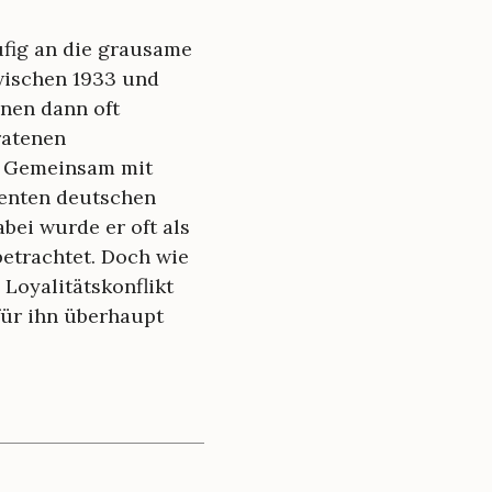
ufig an die grausame
wischen 1933 und
inen dann oft
ratenen
n. Gemeinsam mit
menten deutschen
bei wurde er oft als
betrachtet. Doch wie
Loyalitätskonflikt
für ihn überhaupt