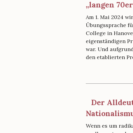
n
„langen 70er
a
Am 1. Mai 2024 wi
u
Übungssprache fü
s
College in Hanove
K
eigenständigen P
r
war. Und aufgrund 
den etablierten 
i
e
g
e
n
Der Alldeu
?
Nationalism
Z
w
Wenn es um radik