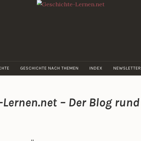
GESCHICHTE-
Dein Web-
LERNEN.NET
Blog für
Geschichte
CHTE
GESCHICHTE NACH THEMEN
INDEX
NEWSLETTER
-Lernen.net – Der Blog run