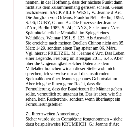
nennen, in der Hoffnung, dass der nächste Punkt dann
nicht aus dem Zusammenhang gerissen scheint. Genau
nachzulesen: SACKVILLE-WEST, V.: Jeanne d’Arc.
Die Jungfrau von Orléans, Frankfurt/M – Berlin, 1992,
S. 96; DUBY, G. und A.: Die Prozesse der Jeanne
d’Arc, Berlin 1985, S. 24.; TANZ, S.: Jeanne d’Arc.
Spätmittelalterliche Mentalität im Spiegel eines
Weltbildes, Weimar 1991, S. 123. Als Auswahl.
Sie erreichte nach meinen Quellen Chinon nicht am 05.
März 1429, sondern einen Tag später am 06. März.
Vgl. hierzu: PRIETZEL, M.: Jeanne d’Arc. Das Leben
einer Legende, Freiburg im Breisgau 2011, S.45. Aber
über die Ungenauigkeit solcher Daten aus dem
Mittelalter brauchen wir an dieser Stelle wohl nicht
sprechen, ich verweise nur auf die ausufernden
Spekualtionen über Jeannes genaues Geburtsdatum.
Aber ich gebe Ihnen gerne Recht, dass die
Formulierung, dass der Baudricourt ihr Männer geben
sollte, vermutlich zu ungenau ist. Das ist aber, wie Sie
sehen, kein Recherche-, sondern wenn überhaupt ein
Formulierungsfehler.
Zu Ihrer zweiten Anmerkung:
Sicher wurde sie in Compiègne festgenommen – siehe
dazu beispielsweise KRUMEICH, G.: Jeanne d’Arc.