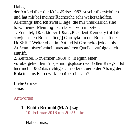
Hallo,
der Artikel über die Kuba-Krise 1962 ist sehr übersichtlich
und hat mir bei meiner Recherche sehr weitergeholfen.
Allerdings fand ich zwei Dinge, die mir unerklärlich sind
bzw. meiner Meinung nach falsch sein müssten:
1. Zeittafel, 18. Oktober 1962: „Präsident Kennedy trifft den
sowjetischen Botschafter[!] Gromyko in der Botschaft der
UdSSR.“ Weiter oben im Artikel ist Gromyko jedoch als
Außenminister betitelt, was anderen Quellen zufolge auch
zutrifft.
2. Zeittafel, November 1963[!]: „Beginn einer
vorübergehenden Entspannungsphase des Kalten Kriegs.“ Ist
hier nicht 1962 das richtige Jahr oder dauerte der Abzug der
Raketen aus Kuba wirklich über ein Jahr?
Liebe Grüße,
Jonas
Antworten
Robin Brunold (M. A.)
sagt:
10. Februar 2016 um 20:23 Uhr
Hallo Jonas,