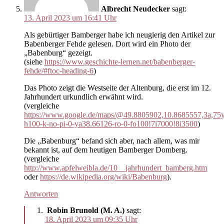
Albrecht Neudecker
sagt:
13. April 2023 um 16:41 Uhr
Als gebürtiger Bamberger habe ich neugierig den Artikel zur
Babenberger Fehde gelesen. Dort wird ein Photo der
„Babenburg“ gezeigt.
(siehe
https://www.geschichte-lernen.net/babenberger-
fehde/#ftoc-heading-6
)
Das Photo zeigt die Westseite der Altenburg, die erst im 12.
Jahrhundert urkundlich erwähnt wird.
(vergleiche
https://www.google.de/maps/@49.8805902,10.8685557,
h100-k-no-pi-0-ya38.66126-ro-0-fo100!7i7000!8i3500
)
Die „Babenburg“ befand sich aber, nach allem, was mir
bekannt ist, auf dem heutigen Bamberger Domberg.
(vergleiche
http://www.apfelweibla.de/10__jahrhundert_bamberg.htm
oder
https://de.wikipedia.org/wiki/Babenburg
).
Antworten
Robin Brunold (M. A.)
sagt:
18. April 2023 um 09:35 Uhr