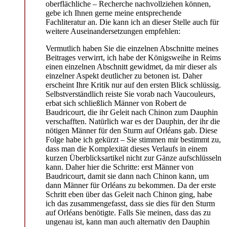
oberflächliche – Recherche nachvollziehen können,
gebe ich Ihnen gerne meine entsprechende
Fachliteratur an. Die kann ich an dieser Stelle auch für
weitere Auseinandersetzungen empfehlen:
Vermutlich haben Sie die einzelnen Abschnitte meines
Beitrages verwirrt, ich habe der Königsweihe in Reims
einen einzelnen Abschnitt gewidmet, da mir dieser als
einzelner Aspekt deutlicher zu betonen ist. Daher
erscheint Ihre Kritik nur auf den ersten Blick schlüssig.
Selbstverständlich reiste Sie vorab nach Vaucouleurs,
erbat sich schließlich Männer von Robert de
Baudricourt, die ihr Geleit nach Chinon zum Dauphin
verschafften. Natürlich war es der Dauphin, der ihr die
nötigen Männer für den Sturm auf Orléans gab. Diese
Folge habe ich gekürzt – Sie stimmen mir bestimmt zu,
dass man die Komplexität dieses Verlaufs in einem
kurzen Überblicksartikel nicht zur Gänze aufschlüsseln
kann. Daher hier die Schritte: erst Männer von
Baudricourt, damit sie dann nach Chinon kann, um
dann Männer für Orléans zu bekommen. Da der erste
Schritt eben über das Geleit nach Chinon ging, habe
ich das zusammengefasst, dass sie dies für den Sturm
auf Orléans benötigte. Falls Sie meinen, dass das zu
ungenau ist, kann man auch alternativ den Dauphin