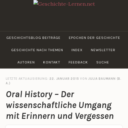
Zum
Inhalt
springen
GESCHICHTE-
LERNEN.NET
GESCHICHTSBLOG BEITRÄGE
EPOCHEN DER GESCHICHTE
GESCHICHTE NACH THEMEN
INDEX
NEWSLETTER
AUTOREN
KONTAKT
FEEDBACK
SUCHE
LETZTE AKTUALISIERUNG:
22. JANUAR 2015
VON
JULIA BAUMANN (B.
A.)
Oral History – Der
wissenschaftliche Umgang
mit Erinnern und Vergessen