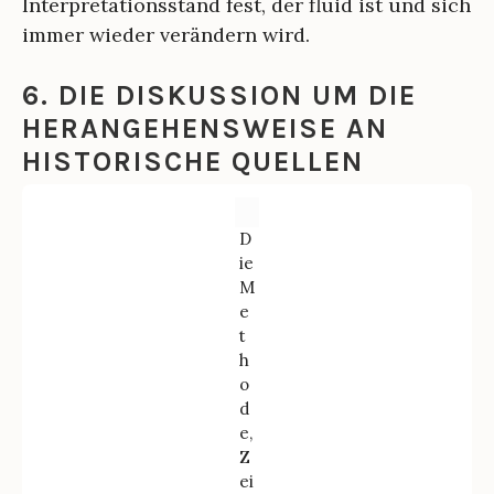
Interpretationsstand fest, der fluid ist und sich
immer wieder verändern wird.
6. DIE DISKUSSION UM DIE
HERANGEHENSWEISE AN
HISTORISCHE QUELLEN
D
ie
M
e
t
h
o
d
e,
Z
ei