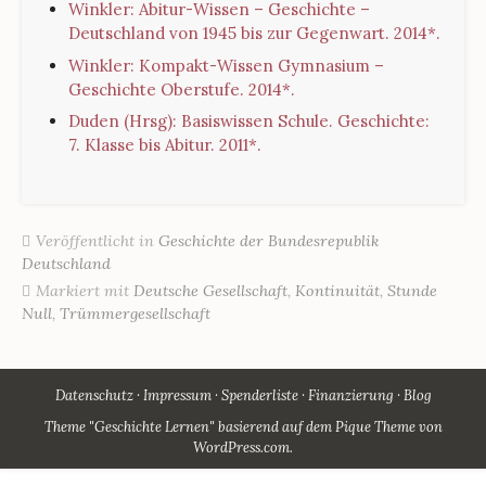
Winkler: Abitur-Wissen – Geschichte –
Deutschland von 1945 bis zur Gegenwart. 2014*.
Winkler: Kompakt-Wissen Gymnasium –
Geschichte Oberstufe. 2014*.
Duden (Hrsg): Basiswissen Schule. Geschichte:
7. Klasse bis Abitur. 2011*.
Veröffentlicht in
Geschichte der Bundesrepublik
Deutschland
Markiert mit
Deutsche Gesellschaft
,
Kontinuität
,
Stunde
Null
,
Trümmergesellschaft
Datenschutz
Impressum
Spenderliste
Finanzierung
Blog
Theme "Geschichte Lernen" basierend auf dem Pique Theme von
WordPress.com
.