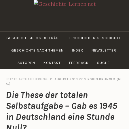
Zum
Inhalt
springen
GESCHICHTE-
LERNEN.NET
GESCHICHTSBLOG BEITRÄGE
EPOCHEN DER GESCHICHTE
GESCHICHTE NACH THEMEN
INDEX
NEWSLETTER
AUTOREN
KONTAKT
FEEDBACK
SUCHE
LETZTE AKTUALISIERUNG:
2. AUGUST 2013
VON
ROBIN BRUNOLD (M.
A.)
Die These der totalen
Selbstaufgabe – Gab es 1945
in Deutschland eine Stunde
Null?