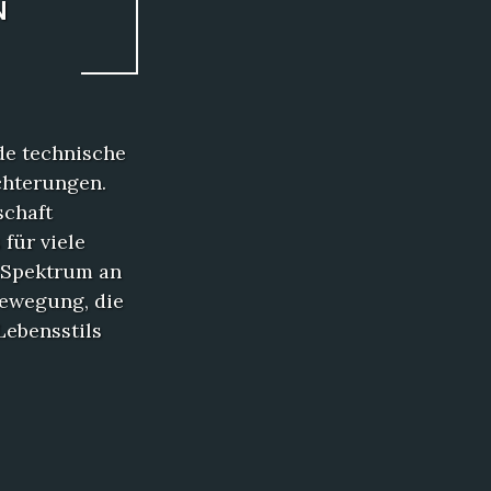
N
de technische
ichterungen.
schaft
 für viele
s Spektrum an
ewegung, die
Lebensstils