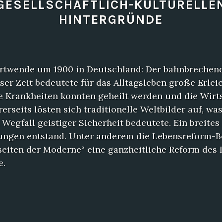
GESELLSCHAFTLICH-KULTURELLE
HINTERGRÜNDE
rtwende um 1900 in Deutschland: Der bahnbrechen
eser Zeit bedeutete für das Alltagsleben große Erle
he Krankheiten konnten geheilt werden und die Wirt
rerseits lösten sich traditionelle Weltbilder auf, was
Wegfall geistiger Sicherheit bedeutete. Ein breite
gen entstand. Unter anderem die Lebensreform-B
seiten der Moderne“ eine ganzheitliche Reform des 
e.