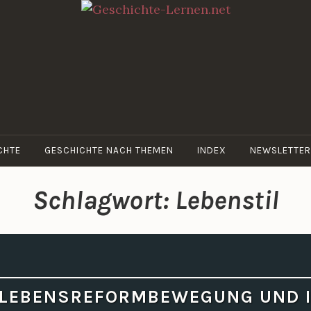
GESCHICHTE-
Dein Web-
LERNEN.NET
Blog für
Geschichte
CHTE
GESCHICHTE NACH THEMEN
INDEX
NEWSLETTER
Schlagwort:
Lebenstil
 LEBENSREFORMBEWEGUNG UND 