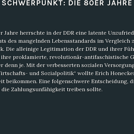
SCHWERPUNKT: DIE 80ER JAHRE
r Jahre herrschte in der DDR eine latente Unzufried
hts des mangelnden Lebensstandards im Vergleich 
k. Die alleinige Legitimation der DDR und ihrer Fü
ihre proklamierte, revolutionär-antifaschistische 
r denn je. Mit der verbesserten sozialen Versorgun
irtschafts- und Sozialpolitik“ wollte Erich Honecke
it beikommen. Eine folgenschwere Entscheidung, d
n die Zahlungsunfähigkeit treiben sollte.