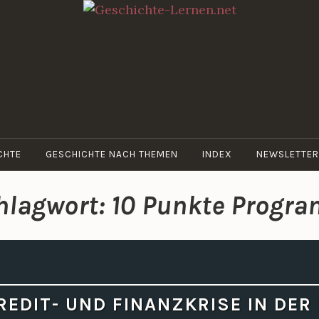
GESCHICHTE-
Dein Web-
LERNEN.NET
Blog für
Geschichte
CHTE
GESCHICHTE NACH THEMEN
INDEX
NEWSLETTER
hlagwort:
10 Punkte Progr
REDIT- UND FINANZKRISE IN DER