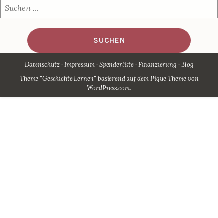
SUCHEN
NACH:
Datenschutz
Impressum
Spenderliste
Finanzierung
Blog
Theme "Geschichte Lernen" basierend auf dem Pique Theme von
WordPress.com
.